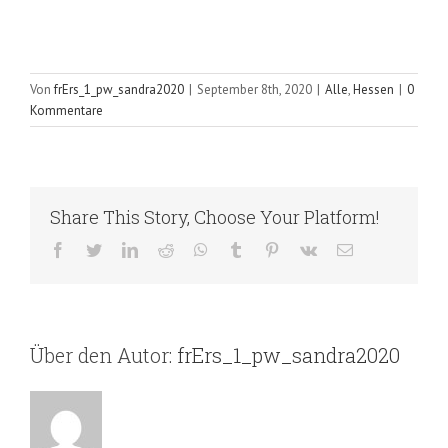
Von
frErs_1_pw_sandra2020
|
September 8th, 2020
|
Alle
,
Hessen
|
0
Kommentare
Share This Story, Choose Your Platform!
Facebook
Twitter
LinkedIn
Reddit
WhatsApp
Tumblr
Pinterest
Vk
E-
Mail
Über den Autor:
frErs_1_pw_sandra2020