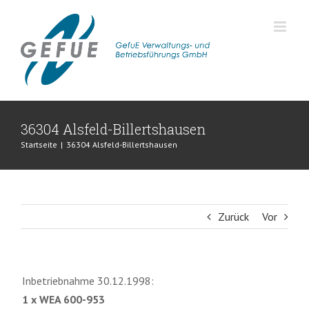
Zum
Inhalt
springen
36304 Alsfeld-Billertshausen
Startseite
|
36304 Alsfeld-Billertshausen
Zurück
Vor
Inbetriebnahme 30.12.1998:
1 x WEA 600-953