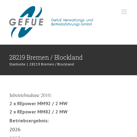
Zum
Inhalt
springen
28219 Bremen / Blockland
Startseite
|
28219 Bremen / Blockland
Inbetriebnahme 2010:
2 x REpower MM92 / 2 MW
2 x REpower MM82 / 2 MW
Betriebsergebnis:
2026