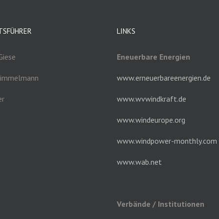
TSFÜHRER
LINKS
Giese
Eneuerbare Energien
Grimmelmann
www.erneuerbareenergien.de
er
www.wvwindkraft.de
www.windeurope.org
www.windpower-monthly.com
www.wab.net
Verbände / Institutionen