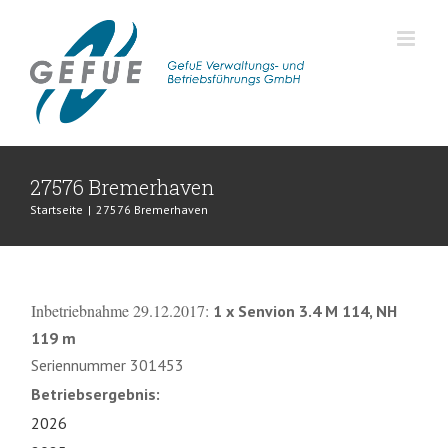
Zum
Inhalt
springen
27576 Bremerhaven
Startseite
|
27576 Bremerhaven
Inbetriebnahme 29.12.2017:
1 x Senvion 3.4 M 114, NH
119 m
Seriennummer 301453
Betriebsergebnis:
2026