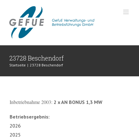
Zum
Inhalt
springen
23728 Beschendorf
Startseite
|
23728 Beschendorf
Inbetriebnahme 2003:
2 x AN BONUS 1,3 MW
Betriebsergebnis:
2026
2025